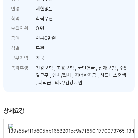
연령
제한없음
학력
학력무관
모집인원
0 명
급여
연봉0만원
성별
무관
근무지역
전국
복리후생
건강보험 , 고용보험 , 국민연금 , 산재보험 , 주5
일근무 , 연차/월차 , 자녀학자금 , 셔틀버스운행
, 퇴직금 , 의료/건강지원
상세요강