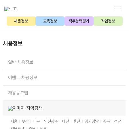
채용정보
교육정보
직무능력평가
직업정보
채용정보
일반 채용정보
이벤트 채용정보
채용공고맵
지역검색
서울
부산
대구
인천
광주
대전
울산
경기
경남
경북
전남