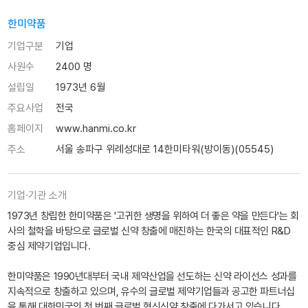
한미약품
기업구분
기업
사원수
2400 명
설립일
1973년 6월
주요사업
전국
홈페이지
www.hanmi.co.kr
주소
서울 송파구 위례성대로 14한미타워(방이동)(05545)
기업·기관 소개
1973년 창립한 한미약품은 '고귀한 생명을 위하여 더 좋은 약을 만든다'는 회
사의 철학을 바탕으로 글로벌 신약 창출에 매진하는 한국의 대표적인 R&D
중심 제약기업입니다.
한미약품은 1990년대부터 국내 제약산업을 선도하는 신약 라이선스 성과를
지속적으로 창출하고 있으며, 유수의 글로벌 제약기업들과 공고한 파트너십
을 통해 대한민국의 첫 번째 글로벌 혁신신약 창출에 다가서고 있습니다.