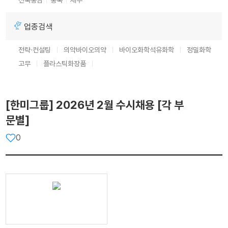
전북
충남
충북
제주
업종검색
전략·컨설팅
의약
바이오의약
바이오화학
석유화학
정밀화학
고무
플라스틱
화장품
[한미그룹] 2026년 2월 수시채용 [각 부
문별]
0