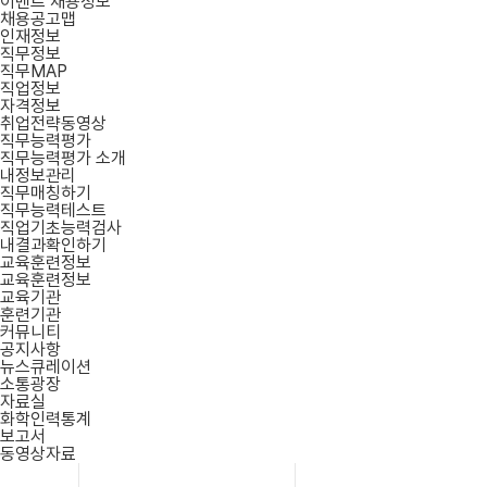
이벤트 채용정보
채용공고맵
인재정보
직무정보
직무MAP
직업정보
자격정보
취업전략동영상
직무능력평가
직무능력평가 소개
내정보관리
직무매칭하기
직무능력테스트
직업기초능력검사
내결과확인하기
교육훈련정보
교육훈련정보
교육기관
훈련기관
커뮤니티
공지사항
뉴스큐레이션
소통광장
자료실
화학인력통계
보고서
동영상자료