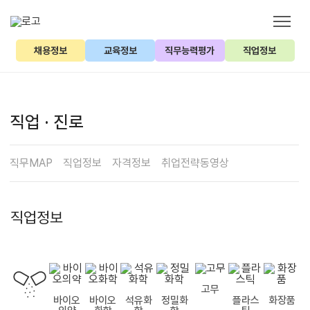
채용정보
교육정보
직무능력평가
직업정보
직업 · 진로
직무MAP
직업정보
자격정보
취업전략동영상
직업정보
고무
바이오
바이오
석유화
정밀화
플라스
화장품