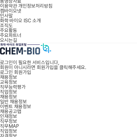
동영상자료
이용약관
개인정보처리방침
켐바이오넷
인사말
화학‧바이오 ISC 소개
조직도
주요활동
주요파트너
오시는길
로그인이 필요한 서비스입니다,
회원이 아니시라면
회원가입
을 클릭해주세요.
로그인
회원가입
채용정보
교육정보
직무능력평가
직업정보
채용정보
일반 채용정보
이벤트 채용정보
채용공고맵
인재정보
직무정보
직무MAP
직업정보
자격정보