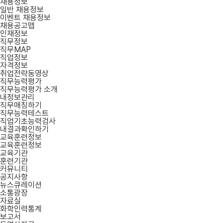
채용정보
일반 채용정보
이벤트 채용정보
채용공고맵
인재정보
직무정보
직무MAP
직업정보
자격정보
취업전략동영상
직무능력평가
직무능력평가 소개
내정보관리
직무매칭하기
직무능력테스트
직업기초능력검사
내결과확인하기
교육훈련정보
교육훈련정보
교육기관
훈련기관
커뮤니티
공지사항
뉴스큐레이션
소통광장
자료실
화학인력통계
보고서