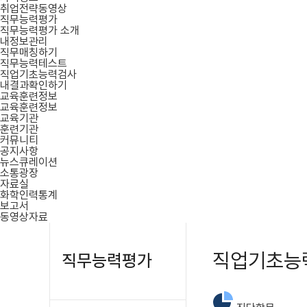
취업전략동영상
직무능력평가
직무능력평가 소개
내정보관리
직무매칭하기
직무능력테스트
직업기초능력검사
내결과확인하기
교육훈련정보
교육훈련정보
교육기관
훈련기관
커뮤니티
공지사항
뉴스큐레이션
소통광장
자료실
화학인력통계
보고서
동영상자료
직업기초능
직무능력평가