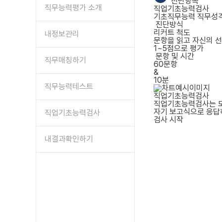
진단항목
직무능력평가 소개
직업기초능력검사
기초직무능력 직무성
진단방식
리커트 척도
내정보관리
문항을 읽고 자신의 
1~5점으로 평가
문항 및 시간
직무매칭하기
60문항
&
10분
직무능력테스트
직업기초능력검사
직업기초능력검사는 모
자기 보고식으로 응답하
직업기초능력검사
검사 시작
내결과확인하기