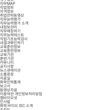
직무MAP
직업정보
자격정보
취업전략동영상
직무능력평가
직무능력평가 소개
내정보관리
직무매칭하기
직무능력테스트
직업기초능력검사
내결과확인하기
교육훈련정보
교육훈련정보
교육기관
훈련기관
커뮤니티
공지사항
뉴스큐레이션
소통광장
자료실
화학인력통계
보고서
동영상자료
이용약관
개인정보처리방침
켐바이오넷
인사말
화학‧바이오 ISC 소개
조직도