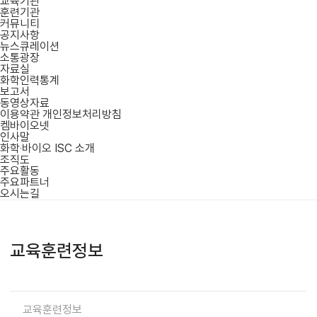
교육기관
훈련기관
커뮤니티
공지사항
뉴스큐레이션
소통광장
자료실
화학인력통계
보고서
동영상자료
이용약관
개인정보처리방침
켐바이오넷
인사말
화학‧바이오 ISC 소개
조직도
주요활동
주요파트너
오시는길
교육훈련정보
교육훈련정보