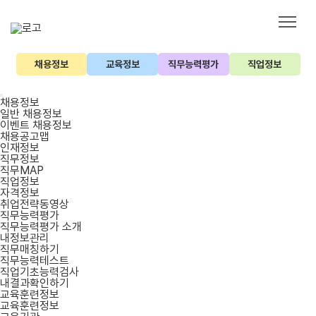
채용정보
교육정보
직무능력평가
직업정보
채용정보
일반 채용정보
이벤트 채용정보
채용공고맵
인재정보
직무정보
직무MAP
직업정보
자격정보
취업전략동영상
직무능력평가
직무능력평가 소개
내정보관리
직무매칭하기
직무능력테스트
직업기초능력검사
내결과확인하기
교육훈련정보
교육훈련정보