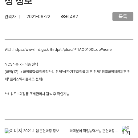
정 정보
목록
관리자
2021-06-22
6,482
링크 :
https://www.hrd.go.kr/hrdp/ti/ptiao/PTIAO0100L.do#none
NCS직종 -> 직종 선택
(화학(17)->화학물질·화학공정관리 전체/석유·기초화학물 제조 전체/ 정밀화학제품제조 전
체/ 플라스틱제품제조 전체)
* 키워드 : 화장품 조제관리사 검색 후 확인가능
2021 기업 훈련과정 정보
화학분야 직업능력개발 훈련과정 현황(2019.12.31기준)