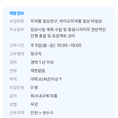
채용정보
모집부문
의약품 임상연구, 바이오의약품 임상·비임상
주요업무
임상시험 계획 ​수립 및 ​종료시까지의 전반적인
진행 총괄 및 프로젝트 관리
근무시간
주 5일(월~금): 10:00~19:00
근무형태
정규직
경력
경력 1 년 이상
연령
제한없음
학력
대학교(4년)이상↑
모집인원
0 명
급여
회사내규에 따름
성별
무관
근무지역
인천 > 연수구