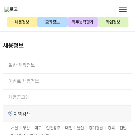
채용정보
교육정보
직무능력평가
직업정보
채용정보
일반 채용정보
이벤트 채용정보
채용공고맵
지역검색
서울
부산
대구
인천
광주
대전
울산
경기
경남
경북
전남