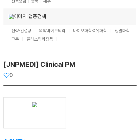
전북
충남
충북
제주
업종검색
전략·컨설팅
의약
바이오의약
바이오화학
석유화학
정밀화학
고무
플라스틱
화장품
[JNPMEDI] Clinical PM
0