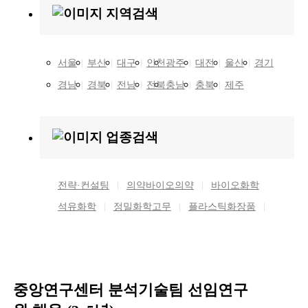
지역검색
서울
부산
대구
인천
광주
대전
울산
경기
경남
경북
전남
전북
충남
충북
제주
업종검색
전략·컨설팅
의약
바이오의약
바이오화학
석유화학
정밀화학
고무
플라스틱
화장품
중앙연구센터 분석기술팀 선임연구