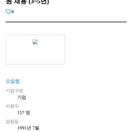
원 채용 (3~5년)
0
오알켐
기업구분
기업
사원수
157 명
설립일
1991년 7월