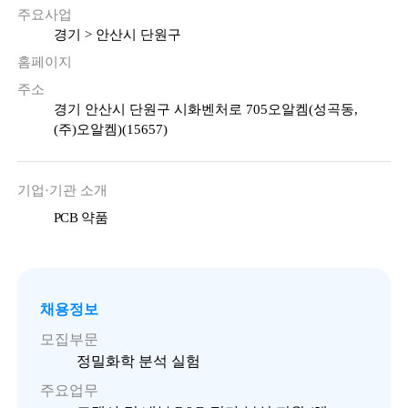
주요사업
경기 > 안산시 단원구
홈페이지
주소
경기 안산시 단원구 시화벤처로 705오알켐(성곡동,
(주)오알켐)(15657)
기업·기관 소개
PCB 약품
채용정보
모집부문
정밀화학 분석 실험
주요업무